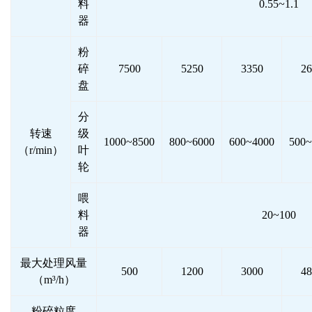
料
0.55~1.1
器
粉
碎
7500
5250
3350
26
盘
分
转速
级
1000~8500
800~6000
600~4000
500~
（r/min）
叶
轮
喂
料
20~100
器
最大处理风量
500
1200
3000
48
（m³/h）
粉碎粒度