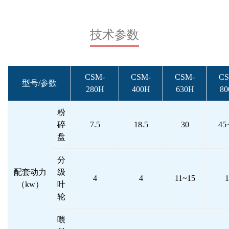
技术参数
CSM-
CSM-
CSM-
CS
型号/参数
280H
400H
630H
80
粉
碎
7.5
18.5
30
45
盘
分
配套动力
级
4
4
11~15
1
（kw）
叶
轮
喂